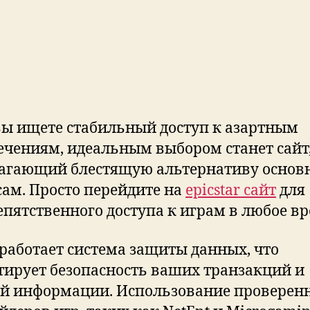
вы ищете стабильный доступ к азартным
ечениям, идеальным выбором станет сайт
агающий блестящую альтернативу осно
сам. Просто перейдите на
epicstar сайт
для
епятственного доступа к играм в любое вр
 работает система защиты данных, что
тирует безопасность ваших транзакций и
й информации. Использование проверен