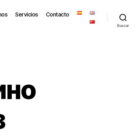
mos
Servicios
Contacto
Buscar
ино
з