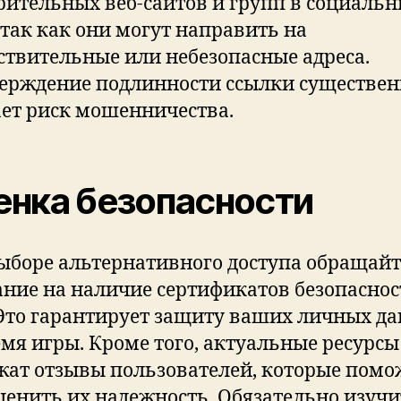
рительных веб-сайтов и групп в социаль
, так как они могут направить на
ствительные или небезопасные адреса.
ерждение подлинности ссылки существен
ет риск мошенничества.
нка безопасности
ыборе альтернативного доступа обращайт
ние на наличие сертификатов безопаснос
. Это гарантирует защиту ваших личных д
емя игры. Кроме того, актуальные ресурсы
жат отзывы пользователей, которые помо
ценить их надежность. Обязательно изучи