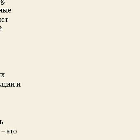
g,
тные
яет
й
ых
кции и
ть
– это