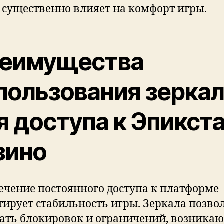
 существенно влияет на комфорт игры.
еимущества
пользования зерка
я доступа к Эпикст
зино
ечение постоянного доступа к платформе
тирует стабильность игры. Зеркала позво
ать блокировок и ограничений, возника