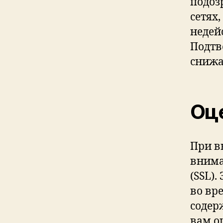
подоз
сетях
недей
Подтв
снижа
Оце
При в
внима
(SSL)
во вр
содер
вам о