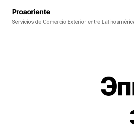
Proaoriente
Servicios de Comercio Exterior entre Latinoamérica
Эп