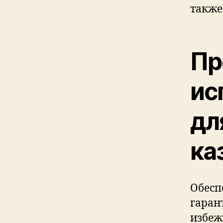
также
Пр
ис
дл
ка
Обесп
гаран
избеж