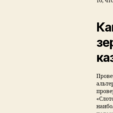
то, чт
Ка
зе
ка
Прове
альте
прове
«Слот
наибо