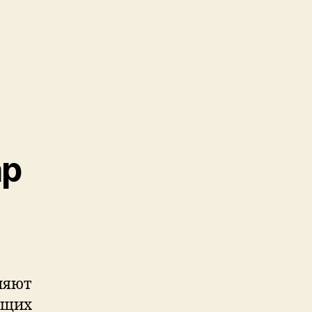
л
ар
ляют
ющих